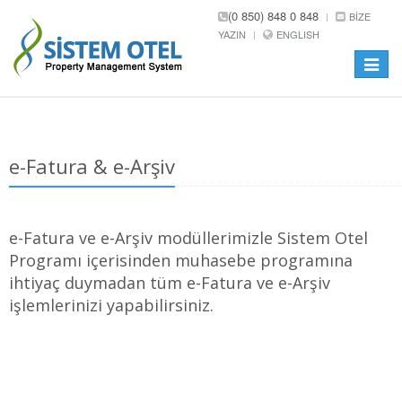
(0 850) 848 0 848
BIZE
YAZIN
ENGLISH
Toggle
navigat
e-Fatura & e-Arşiv
e-Fatura ve e-Arşiv modüllerimizle Sistem Otel
Programı içerisinden muhasebe programına
ihtiyaç duymadan tüm e-Fatura ve e-Arşiv
işlemlerinizi yapabilirsiniz.
Fatura kesildiğinde müşteri vergi numarasına göre
program otomatik olarak e-Fatura veya e-Arşiv faturası
hazırlar.