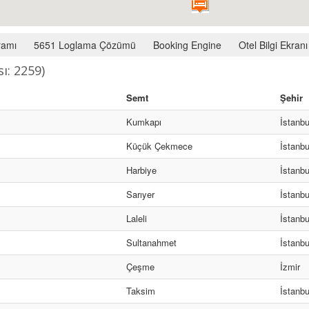
ramı
5651 Loglama Çözümü
Booking Engine
Otel Bilgi Ekranı
ı: 2259)
Semt
Şehir
Kumkapı
İstanbu
Küçük Çekmece
İstanbu
Harbiye
İstanbu
Sarıyer
İstanbu
Laleli
İstanbu
Sultanahmet
İstanbu
Çeşme
İzmir
Taksim
İstanbu