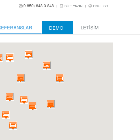
(0 850) 848 0 848
BIZE YAZIN
ENGLISH
REFERANSLAR
İLETIŞIM
DEMO