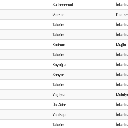
Sultanahmet
İstanbu
Merkez
Kasta
Taksim
İstanbu
Taksim
İstanbu
Bodrum
Muğla
Taksim
İstanbu
Beyoğlu
İstanbu
Sarıyer
İstanbu
Taksim
İstanbu
Yeşilyurt
Malaty
Üsküdar
İstanbu
Yenikapı
İstanbu
Taksim
İstanbu