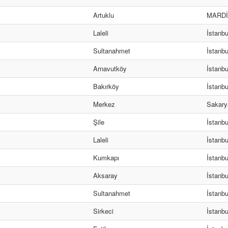
Artuklu
MARD
Laleli
İstanbu
Sultanahmet
İstanbu
Arnavutköy
İstanbu
Bakırköy
İstanbu
Merkez
Sakary
Şile
İstanbu
Laleli
İstanbu
Kumkapı
İstanbu
Aksaray
İstanbu
Sultanahmet
İstanbu
Sirkeci
İstanbu