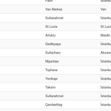
Fatih
İstanbu
Van Merkez
Van
Sultanahmet
İstanbu
St.Lucia
St.Luci
Artuklu
Mardin
Gedikpaşa
İstanbu
Sultanhanı
Aksara
Nişantası
İstanbu
Tophane
İstanbu
Yenikapı
İstanbu
Taksim
İstanbu
Sultanahmet
İstanbu
Çemberlitaş
İstanbu