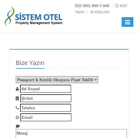
(0 850) 848 0 848
BIZE
YAZIN
ENGLISH
Toggle
navigat
Bize Yazın